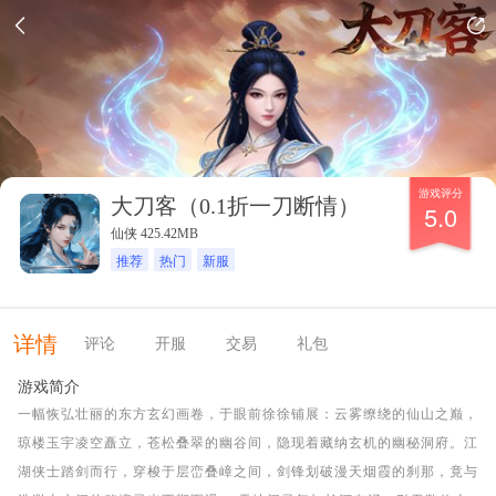
游戏评分
大刀客（0.1折一刀断情）
5.0
仙侠 425.42MB
推荐
热门
新服
详情
评论
开服
交易
礼包
游戏简介
一幅恢弘壮丽的东方玄幻画卷，于眼前徐徐铺展：云雾缭绕的仙山之巅，
琼楼玉宇凌空矗立，苍松叠翠的幽谷间，隐现着藏纳玄机的幽秘洞府。江
湖侠士踏剑而行，穿梭于层峦叠嶂之间，剑锋划破漫天烟霞的刹那，竟与