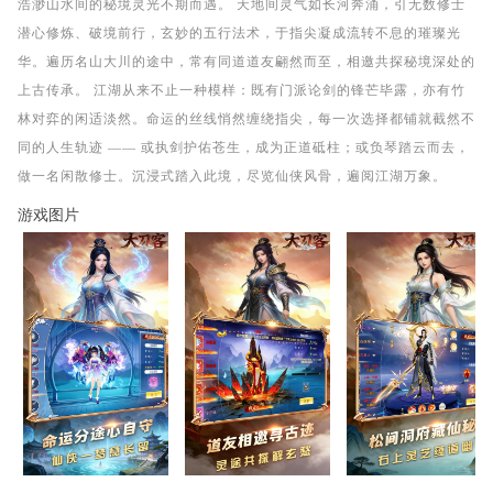
浩渺山水间的秘境灵光不期而遇。 天地间灵气如长河奔涌，引无数修士
潜心修炼、破境前行，玄妙的五行法术，于指尖凝成流转不息的璀璨光
华。遍历名山大川的途中，常有同道道友翩然而至，相邀共探秘境深处的
上古传承。 江湖从来不止一种模样：既有门派论剑的锋芒毕露，亦有竹
林对弈的闲适淡然。命运的丝线悄然缠绕指尖，每一次选择都铺就截然不
同的人生轨迹 —— 或执剑护佑苍生，成为正道砥柱；或负琴踏云而去，
做一名闲散修士。沉浸式踏入此境，尽览仙侠风骨，遍阅江湖万象。
游戏图片